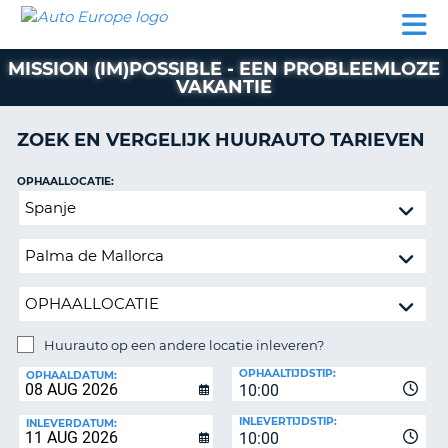
AUTO
AUTO
AUTO
CAMPER
PARTNER
HULP
EUROPE
HUREN
HUREN
HUREN
MISSION (IM)POSSIBLE - EEN PROBLEEMLOZE
N
CAMPER
VAKANTIE
NT
HUREN
PARTNER
ZOEK EN VERGELIJK HUURAUTO TARIEVEN
R
HULP
OPHAALLOCATIE:
NG
MIJN
Huurauto
ACCOUNT
op
BEHEER
een
MIJN
andere
BOEKING
locatie
inleveren?
NEDERLAND
Huurauto op een andere locatie inleveren?
INLEVERLOCATIE:
OPHAALTIJDSTIP:
OPHAALDATUM:
10:00
INLEVERTIJDSTIP:
INLEVERDATUM:
10:00