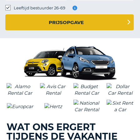
TO
Leeftijd bestuurder 26-69
N
PRIJSOPGAVE
S
WAT ONS ERGERT
TIJDENS DE VAKANTIE
T