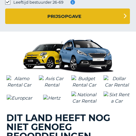
TO
Leeftijd bestuurder 26-69
N
PRIJSOPGAVE
S
DIT LAND HEEFT NOG
NIET GENOEG
T