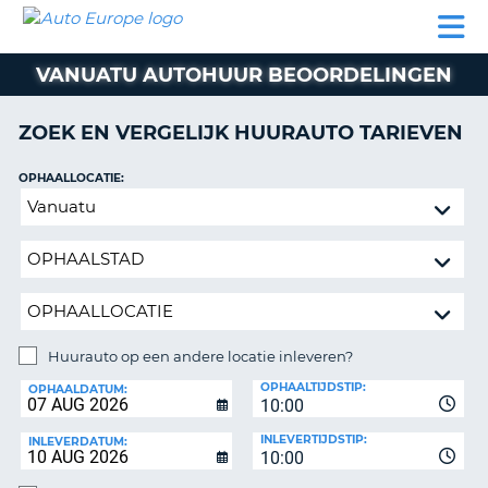
AUTO
AUTO
AUTO
CAMPER
PARTNER
HULP
EUROPE
HUREN
HUREN
HUREN
VANUATU AUTOHUUR BEOORDELINGEN
N
CAMPER
NT
HUREN
ZOEK EN VERGELIJK HUURAUTO TARIEVEN
PARTNER
R
HULP
OPHAALLOCATIE:
NG
Huurauto
MIJN
op
ACCOUNT
een
BEHEER
andere
MIJN
locatie
BOEKING
inleveren?
NEDERLAND
Huurauto op een andere locatie inleveren?
INLEVERLOCATIE:
OPHAALTIJDSTIP:
OPHAALDATUM:
10:00
INLEVERTIJDSTIP:
INLEVERDATUM:
10:00