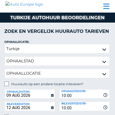
AUTO
AUTO
AUTO
CAMPER
PARTNER
HULP
EUROPE
HUREN
HUREN
HUREN
TURKIJE AUTOHUUR BEOORDELINGEN
N
CAMPER
NT
HUREN
ZOEK EN VERGELIJK HUURAUTO TARIEVEN
PARTNER
R
HULP
OPHAALLOCATIE:
NG
Huurauto
MIJN
op
ACCOUNT
een
BEHEER
andere
MIJN
locatie
BOEKING
inleveren?
NEDERLAND
Huurauto op een andere locatie inleveren?
INLEVERLOCATIE:
OPHAALTIJDSTIP:
OPHAALDATUM:
10:00
INLEVERTIJDSTIP:
INLEVERDATUM:
10:00