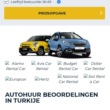
TO
Leeftijd bestuurder 26-69
N
PRIJSOPGAVE
S
AUTOHUUR BEOORDELINGEN
IN TURKIJE
T