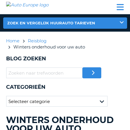
AUTO
AUTO
AUTO
CAMPER
PARTNER
HULP
EUROPE
HUREN
HUREN
HUREN
N
CAMPER
ZOEK EN VERGELIJK HUURAUTO TARIEVEN
NT
HUREN
PARTNER
Home
Reisblog
R
HULP
Winters onderhoud voor uw auto
NG
MIJN
BLOG ZOEKEN
ACCOUNT
BEHEER
MIJN
BOEKING
CATEGORIEËN
NEDERLAND
WINTERS ONDERHOUD
BLOGS
ZOEKEN......
VOOR UW AUTO