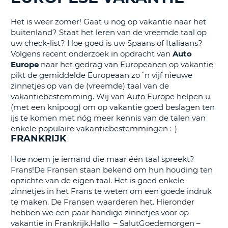
TO
Het is weer zomer! Gaat u nog op vakantie naar het
N
buitenland? Staat het leren van de vreemde taal op
uw check-list? Hoe goed is uw Spaans of Italiaans?
Volgens recent onderzoek in opdracht van
Auto
S
Europe
naar het gedrag van Europeanen op vakantie
pikt de gemiddelde Europeaan zo´n vijf nieuwe
zinnetjes op van de (vreemde) taal van de
vakantiebestemming. Wij van Auto Europe helpen u
(met een knipoog) om op vakantie goed beslagen ten
ijs te komen met nóg meer kennis van de talen van
enkele populaire vakantiebestemmingen :-)
FRANKRIJK
Hoe noem je iemand die maar één taal spreekt?
Frans!De Fransen staan bekend om hun houding ten
opzichte van de eigen taal. Het is goed enkele
zinnetjes in het Frans te weten om een goede indruk
te maken. De Fransen waarderen het. Hieronder
hebben we een paar handige zinnetjes voor op
vakantie in Frankrijk.Hallo – SalutGoedemorgen –
T