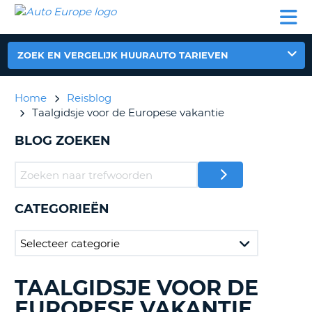
AUTO
AUTO
AUTO
CAMPER
PARTNER
HULP
EUROPE
HUREN
HUREN
HUREN
N
CAMPER
ZOEK EN VERGELIJK HUURAUTO TARIEVEN
NT
HUREN
PARTNER
Home
Reisblog
R
HULP
Taalgidsje voor de Europese vakantie
NG
MIJN
BLOG ZOEKEN
ACCOUNT
BEHEER
MIJN
BOEKING
CATEGORIEËN
NEDERLAND
TAALGIDSJE VOOR DE
BLOGS
ZOEKEN......
EUROPESE VAKANTIE