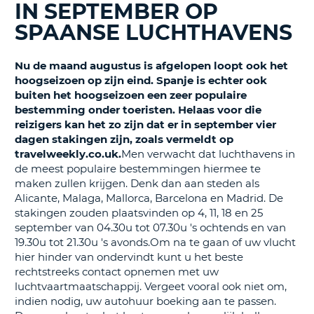
TO
IN SEPTEMBER OP
SPAANSE LUCHTHAVENS
N
Nu de maand augustus is afgelopen loopt ook het
hoogseizoen op zijn eind. Spanje is echter ook
S
buiten het hoogseizoen een zeer populaire
bestemming onder toeristen. Helaas voor die
reizigers kan het zo zijn dat er in september vier
dagen stakingen zijn, zoals vermeldt op
travelweekly.co.uk.
Men verwacht dat luchthavens in
de meest populaire bestemmingen hiermee te
maken zullen krijgen. Denk dan aan steden als
Alicante, Malaga, Mallorca, Barcelona en Madrid. De
stakingen zouden plaatsvinden op
4, 11, 18 en 25
september
van 04.30u tot 07.30u 's ochtends en van
19.30u tot 21.30u 's avonds.Om na te gaan of uw vlucht
hier hinder van ondervindt kunt u het beste
rechtstreeks contact opnemen met uw
luchtvaartmaatschappij. Vergeet vooral ook niet om,
indien nodig, uw autohuur boeking aan te passen.
T