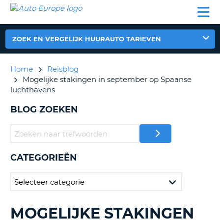
AUTO
AUTO
AUTO
CAMPER
PARTNER
HULP
EUROPE
HUREN
HUREN
HUREN
N
CAMPER
ZOEK EN VERGELIJK HUURAUTO TARIEVEN
NT
HUREN
PARTNER
Home
Reisblog
R
HULP
Mogelijke stakingen in september op Spaanse
luchthavens
NG
MIJN
ACCOUNT
BLOG ZOEKEN
BEHEER
MIJN
BOEKING
CATEGORIEËN
NEDERLAND
MOGELIJKE STAKINGEN
BLOGS
ZOEKEN......