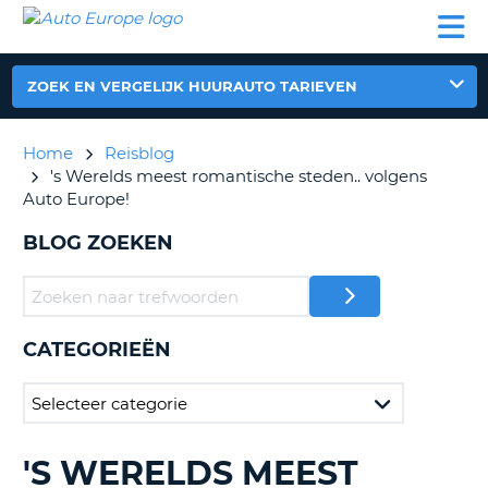
AUTO
AUTO
AUTO
CAMPER
PARTNER
HULP
EUROPE
HUREN
HUREN
HUREN
N
CAMPER
ZOEK EN VERGELIJK HUURAUTO TARIEVEN
NT
HUREN
PARTNER
Home
Reisblog
R
HULP
's Werelds meest romantische steden.. volgens
Auto Europe!
NG
MIJN
ACCOUNT
BLOG ZOEKEN
BEHEER
MIJN
BOEKING
CATEGORIEËN
NEDERLAND
'S WERELDS MEEST
BLOGS
ZOEKEN......