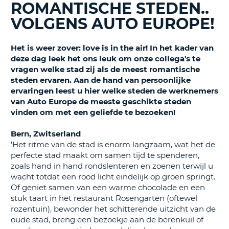
TO
ROMANTISCHE STEDEN..
VOLGENS AUTO EUROPE!
N
Het is weer zover: love is in the air! In het kader van
deze dag leek het ons leuk om onze collega's te
S
vragen welke stad zij als de meest romantische
steden ervaren. Aan de hand van persoonlijke
ervaringen leest u hier welke steden de werknemers
van Auto Europe de meeste geschikte steden
vinden om met een geliefde te bezoeken!
Bern, Zwitserland
'Het ritme van de stad is enorm langzaam, wat het de
perfecte stad maakt om samen tijd te spenderen,
zoals hand in hand rondslenteren en zoenen terwijl u
wacht totdat een rood licht eindelijk op groen springt.
Of geniet samen van een warme chocolade en een
stuk taart in het restaurant Rosengarten (oftewel
rozentuin), bewonder het schitterende uitzicht van de
oude stad, breng een bezoekje aan de berenkuil of
T