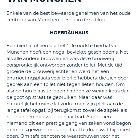
TO
Enkele van de best bewaarde geheimen van het oude
N
centrum van München leest u in deze blog.
HOFBRÄUHAUS
S
Een bierhal of een bierhel? De oudste bierhal van
München heeft een nogal bevlekte geschiedenis. Net
als alle andere brouwerijen was deze brouwerij
oorspronkelijk ontworpen zonder toilet. Met de tijd
groeide de brouwerij echter en werd het een
ontmoetingsplaats voor bierliefhebbers, die zich door
gebrek aan een toilet niet tegen lieten houden. Om
alsnog hun blaas te legen hadden ze weinig keus dan
de goot op straat te gebruiken. Maar daar was
natuurlijk het risico dat zodra men zijn plek aan de
lange tafel opgaf, bij terugkomst zowel de zitplek als
het bier een nieuwe eigenaar had. Aangezien
niemand dit een prettige gang van zaken vond begon
men dus gewoon onder de tafel te doen wat hij moest
doen. Om tafelgenoten te waarschuwen voor het
T