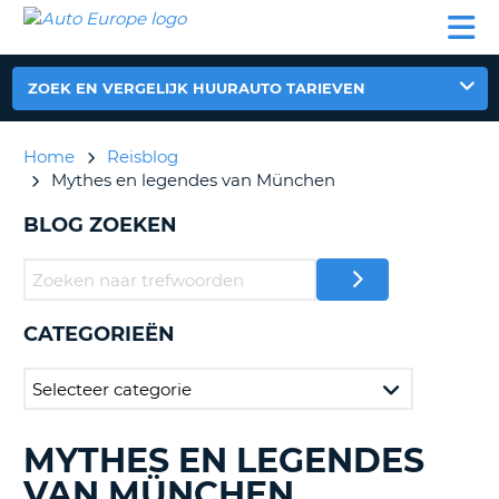
AUTO
AUTO
AUTO
CAMPER
PARTNER
HULP
EUROPE
HUREN
HUREN
HUREN
N
CAMPER
ZOEK EN VERGELIJK HUURAUTO TARIEVEN
NT
HUREN
PARTNER
Home
Reisblog
R
HULP
Mythes en legendes van München
NG
MIJN
BLOG ZOEKEN
ACCOUNT
BEHEER
MIJN
BOEKING
CATEGORIEËN
NEDERLAND
MYTHES EN LEGENDES
BLOGS
ZOEKEN......
VAN MÜNCHEN