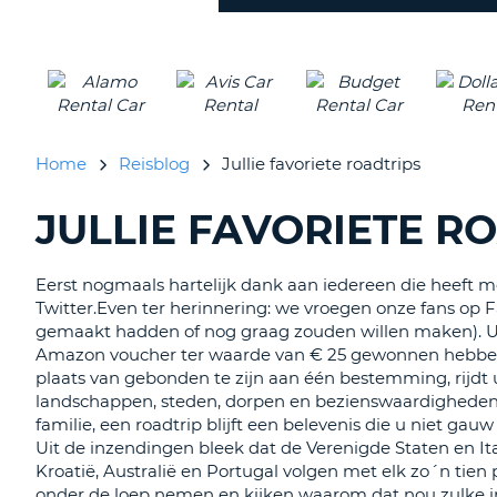
inleveren?
Home
Reisblog
Jullie favoriete roadtrips
JULLIE FAVORIETE R
BLOGS
ZOEKEN......
Eerst nogmaals hartelijk dank aan iedereen die heeft
Twitter.Even ter herinnering: we vroegen onze fans op Fa
gemaakt hadden of nog graag zouden willen maken). Ui
Amazon voucher ter waarde van € 25 gewonnen hebben.Ee
plaats van gebonden te zijn aan één bestemming, rijdt 
landschappen, steden, dorpen en bezienswaardigheden. 
familie, een roadtrip blijft een belevenis die u niet ga
Uit de inzendingen bleek dat de Verenigde Staten en Ita
Kroatië, Australië en Portugal volgen met elk zo´n tien 
onder de loep nemen en kijken waarom dat nou zulke in