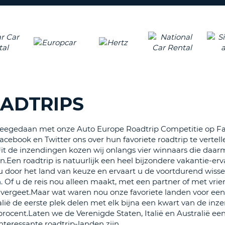
ÉÉN
HOOFD
REISB
TENM
WACH
WIJZIG
H
ÉÉN
NEDER
TEKEN
CANCE
IN
HET
OADTRIPS
KLEIN
TENM
ÉÉN
 meegedaan met onze Auto Europe Roadtrip Competitie op F
NUMM
cebook en Twitter ons over hun favoriete roadtrip te vertelle
TENM
t de inzendingen kozen wij onlangs vier winnaars die daar
ÉÉN
n roadtrip is natuurlijk een heel bijzondere vakantie-erva
SPECIA
u door het land van keuze en ervaart u de voortdurend wiss
TEKEN
Of u de reis nou alleen maakt, met een partner of met vrie
uw vergeet.Maar wat waren nou onze favoriete landen voor een
lië de eerste plek delen met elk bijna een kwart van de inz
procent.Laten we de Verenigde Staten, Italië en Australië ee
teressante roadtrip-landen zijn.