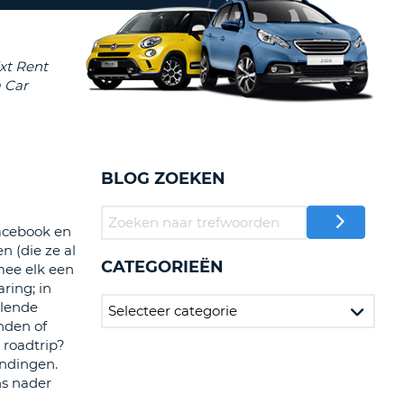
LETTER
UREAUS & AFFILIATES
INSTE
TWOORD
EN
IER INLOGGEN
LANDS
L
BLOG ZOEKEN
INSTE
acebook en
ER
n (die ze al
INSTE
CATEGORIEËN
mee elk een
ring; in
AL
elende
nden of
 roadtrip?
endingen.
ns nader