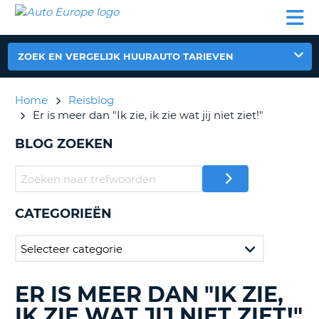
AUTO
AUTO
AUTO
CAMPER
PARTNER
HULP
EUROPE
HUREN
HUREN
HUREN
N
CAMPER
ZOEK EN VERGELIJK HUURAUTO TARIEVEN
NT
HUREN
PARTNER
Home
Reisblog
R
HULP
Er is meer dan "Ik zie, ik zie wat jij niet ziet!"
NG
MIJN
BLOG ZOEKEN
ACCOUNT
BEHEER
MIJN
BOEKING
CATEGORIEËN
NEDERLAND
ER IS MEER DAN "IK ZIE,
BLOGS
ZOEKEN......
IK ZIE WAT JIJ NIET ZIET!"