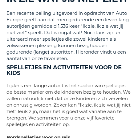
TO
Een recente peiling uitgevoerd in opdracht van Auto
N
Europe geeft aan dat men gedurende een leven lang
autorijden gemiddeld 1.536 keer “Ik zie, ik zie wat jij
niet ziet” speelt. Dat is nogal wat! Nochtans zijn er
S
uiteraard meer spelletjes die zowel kinderen als
volwassenen plezierig kunnen bezighouden
gedurende (lange) autoritten. Hieronder vindt u een
aantal van onze favorieten.
SPELLETJES EN ACTIVITEITEN VOOR DE
KIDS
Tijdens een lange autorit is het spelen van spelletjes
de beste manier om de kinderen bezig te houden. We
willen natuurlijk niet dat onze kinderen zich vervelen
en onrustig worden. Zeker kan “Ik zie, ik zie wat jij niet
ziet” leuk zijn, maar het is goed wat variatie aan te
brengen. We sommen voor u onze vijf favoriete
spelletjes en activiteiten op.
Bordspelletjes voor op reis
T