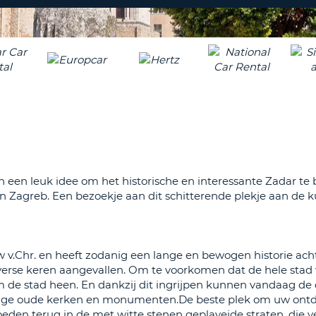
ÉÉN
HOOFD
REISB
TENM
WACH
WIJZIG
H
ÉÉN
NEDER
TEKEN
CANCE
IN
HET
KLEIN
TENM
ÉÉN
n een leuk idee om het historische en interessante Zadar te
NUMM
en Zagreb. Een bezoekje aan dit schitterende plekje aan de 
TENM
ÉÉN
SPECIA
TEKEN
v.Chr. en heeft zodanig een lange en bewogen historie acht
verse keren aangevallen. Om te voorkomen dat de hele stad
de stad heen. En dankzij dit ingrijpen kunnen vandaag de
chtige oude kerken en monumenten.De beste plek om uw ont
loeden terug in de met witte stenen geplaveide straten, die v