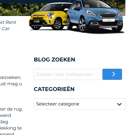
LETTER
UREAUS & AFFILIATES
INSTE
TWOORD
EN
IER INLOGGEN
LANDS
L
BLOG ZOEKEN
INSTE
 bezoeken.
ER
kust mag u
INSTE
CATEGORIEËN
AL
er de rug.
 werd
 dag
dekking te
ersierd