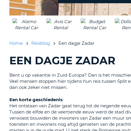
inleveren?
Home
Reisblog
Een dagje Zadar
EEN DAGJE ZADAR
BLOGS
ZOEKEN......
Bent u op vakantie in Zuid-Europa? Dan is het misschie
Veel mensen stoppen hier tijdens hun reis tussen Split 
dan ook zeker niet missen.
Een korte geschiedenis
:
Het ontstaan van Zadar gaat terug tot de negende eeuw 
Tussen de elfde en de veertiende eeuw werd de stad di
verwoest bouwden de inwoners van Zadar een muur om 
toeristen en inwoners nog altijd genieten van de pra
starten is in de oude stad. U ziet sterk de Romeinse inv