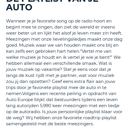
TO
AUTO
N
Wanneer je je favoriete song op de radio hoort en
begint mee te zingen, dan ziet de wereld er ineens
weer beter uit en lijkt het alsof je leven meer zin heeft.
S
Meezingen met onze lievelingsliedjes maakt onze dag
goed. Muziek waar we van houden maakt ons blij en
kan zelfs een gebroken hart helen.“Vertel me van
welke muziek je houdt en ik vertel je wie je bent!” We
hebben allemaal een verschillende smaak. Wat is
jouw muziek op vakantie? Stel je eens voor dat je
langs de kust rijdt met je partner, wat voor muziek
zou jij dan opzetten? Geef eens extra flair aan jouw
trips door je favoriete playlist mee de auto in te
nemen.Volgens een recente peiling in opdracht van
Auto Europe blijkt dat bestuurders tijdens een leven
lang autorijden 5.990 keer meezingen met een liedje
op de autoradio. Is jouw persoonlijke playlist klaar voor
de weg? Wij hebben onze favoriete roadtrip playlist
samengesteld met de beste meezingers.
T