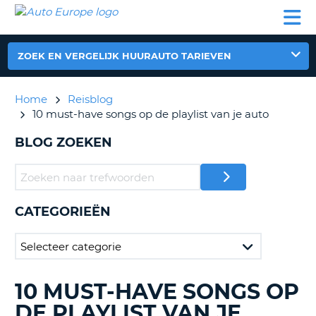
AUTO
AUTO
AUTO
CAMPER
PARTNER
HULP
EUROPE
HUREN
HUREN
HUREN
N
CAMPER
ZOEK EN VERGELIJK HUURAUTO TARIEVEN
NT
HUREN
PARTNER
Home
Reisblog
R
HULP
10 must-have songs op de playlist van je auto
NG
MIJN
BLOG ZOEKEN
ACCOUNT
BEHEER
MIJN
BOEKING
CATEGORIEËN
NEDERLAND
10 MUST-HAVE SONGS OP
BLOGS
ZOEKEN......
DE PLAYLIST VAN JE