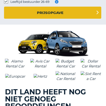
TO
Leeftijd bestuurder 26-69
N
PRIJSOPGAVE
S
DIT LAND HEEFT NOG
NIET GENOEG
T