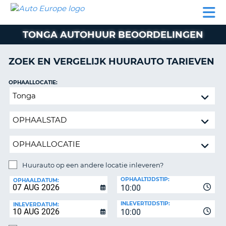
AUTO
AUTO
AUTO
CAMPER
PARTNER
HULP
EUROPE
HUREN
HUREN
HUREN
TONGA AUTOHUUR BEOORDELINGEN
N
CAMPER
NT
HUREN
ZOEK EN VERGELIJK HUURAUTO TARIEVEN
PARTNER
R
HULP
OPHAALLOCATIE:
NG
Huurauto
MIJN
op
ACCOUNT
een
BEHEER
andere
MIJN
locatie
BOEKING
inleveren?
NEDERLAND
Huurauto op een andere locatie inleveren?
INLEVERLOCATIE:
OPHAALTIJDSTIP:
OPHAALDATUM:
10:00
INLEVERTIJDSTIP:
INLEVERDATUM:
10:00