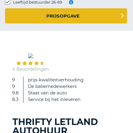
TO
Leeftijd bestuurder 26-69
N
PRIJSOPGAVE
S
June
29
4 Beoordelingen
9
prijs-kwaliteitverhouding
zeer
9
De baliemedewerkers
goede
9.8
Staat van de auto
service
8.3
Service bij het inleveren
door
de
baliemedewerkster.
THRIFTY LETLAND
AUTOHUUR
T