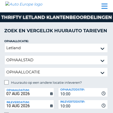
AUTO
AUTO
AUTO
CAMPER
PARTNER
HULP
EUROPE
HUREN
HUREN
HUREN
THRIFTY LETLAND KLANTENBEOORDELINGEN
N
CAMPER
NT
HUREN
ZOEK EN VERGELIJK HUURAUTO TARIEVEN
PARTNER
R
HULP
OPHAALLOCATIE:
NG
Huurauto
MIJN
op
ACCOUNT
een
BEHEER
andere
MIJN
locatie
BOEKING
inleveren?
NEDERLAND
Huurauto op een andere locatie inleveren?
INLEVERLOCATIE:
OPHAALTIJDSTIP:
OPHAALDATUM:
10:00
INLEVERTIJDSTIP:
INLEVERDATUM:
10:00