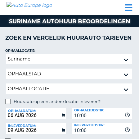
AUTO
AUTO
AUTO
CAMPER
PARTNER
HULP
EUROPE
HUREN
HUREN
HUREN
SURINAME AUTOHUUR BEOORDELINGEN
N
CAMPER
NT
HUREN
ZOEK EN VERGELIJK HUURAUTO TARIEVEN
PARTNER
R
HULP
OPHAALLOCATIE:
NG
Huurauto
MIJN
op
ACCOUNT
een
BEHEER
andere
MIJN
locatie
BOEKING
inleveren?
NEDERLAND
Huurauto op een andere locatie inleveren?
INLEVERLOCATIE:
OPHAALTIJDSTIP:
OPHAALDATUM:
10:00
INLEVERTIJDSTIP:
INLEVERDATUM:
10:00