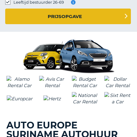
TO
Leeftijd bestuurder 26-69
N
PRIJSOPGAVE
S
AUTO EUROPE
SURINAME AUTOHUUR
T