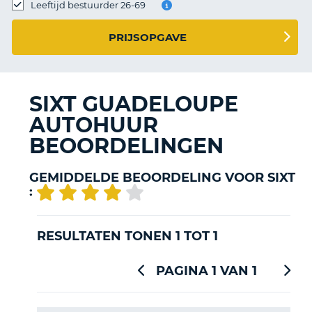
TO
Leeftijd bestuurder 26-69
N
PRIJSOPGAVE
S
SIXT GUADELOUPE
AUTOHUUR
BEOORDELINGEN
GEMIDDELDE BEOORDELING VOOR SIXT
:
RESULTATEN TONEN 1 TOT 1
PAGINA 1 VAN 1
T