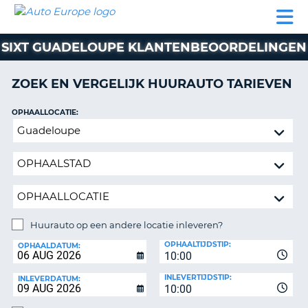
AUTO
AUTO
AUTO
CAMPER
PARTNER
HULP
EUROPE
HUREN
HUREN
HUREN
SIXT GUADELOUPE KLANTENBEOORDELINGEN
N
CAMPER
NT
HUREN
ZOEK EN VERGELIJK HUURAUTO TARIEVEN
PARTNER
R
HULP
OPHAALLOCATIE:
NG
Huurauto
MIJN
op
ACCOUNT
een
BEHEER
andere
MIJN
locatie
BOEKING
inleveren?
NEDERLAND
Huurauto op een andere locatie inleveren?
INLEVERLOCATIE:
OPHAALTIJDSTIP:
OPHAALDATUM:
10:00
INLEVERTIJDSTIP:
INLEVERDATUM:
10:00