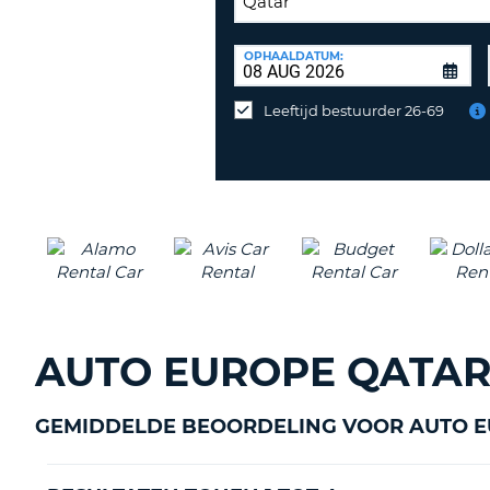
INLEVERLOCATIE:
OPHAALDATUM:
Huurauto
op
Leeftijd bestuurder 26-69
een
andere
locatie
inleveren?
AUTO EUROPE QATA
GEMIDDELDE BEOORDELING VOOR AUTO E