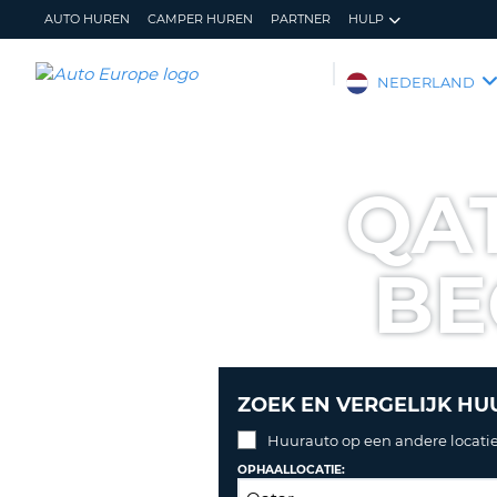
AUTO HUREN
CAMPER HUREN
PARTNER
HULP
AUTO
NEDERLAND
EUROPE
AUTO
HUREN
QA
CAMPER
HUREN
BE
PARTNER
HULP
MIJN
BEHEER
ACCOUNT
MIJN
BOEKING
ZOEK EN VERGELIJK HU
NEDERLAND
Huurauto op een andere locatie
OPHAALLOCATIE: