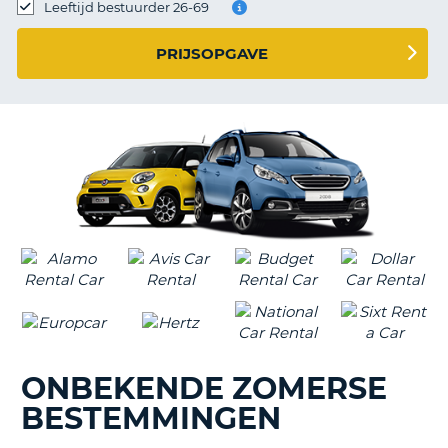
TO
Leeftijd bestuurder 26-69
N
PRIJSOPGAVE
S
ONBEKENDE ZOMERSE
BESTEMMINGEN
T