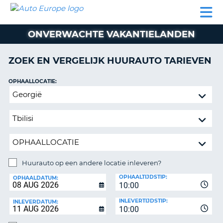
AUTO
AUTO
AUTO
CAMPER
PARTNER
HULP
EUROPE
HUREN
HUREN
HUREN
ONVERWACHTE VAKANTIELANDEN
N
CAMPER
NT
HUREN
ZOEK EN VERGELIJK HUURAUTO TARIEVEN
PARTNER
R
HULP
OPHAALLOCATIE:
NG
Huurauto
MIJN
op
ACCOUNT
een
BEHEER
andere
MIJN
locatie
BOEKING
inleveren?
NEDERLAND
Huurauto op een andere locatie inleveren?
INLEVERLOCATIE:
OPHAALTIJDSTIP:
OPHAALDATUM:
10:00
INLEVERTIJDSTIP:
INLEVERDATUM:
10:00