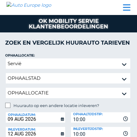
AUTO
AUTO
AUTO
CAMPER
PARTNER
HULP
EUROPE
HUREN
HUREN
HUREN
OK MOBILITY SERVIE
N
CAMPER
KLANTENBEOORDELINGEN
NT
HUREN
PARTNER
ZOEK EN VERGELIJK HUURAUTO TARIEVEN
R
HULP
OPHAALLOCATIE:
NG
MIJN
Huurauto
ACCOUNT
op
BEHEER
een
MIJN
andere
BOEKING
locatie
inleveren?
NEDERLAND
Huurauto op een andere locatie inleveren?
INLEVERLOCATIE:
OPHAALTIJDSTIP:
OPHAALDATUM:
10:00
INLEVERTIJDSTIP:
INLEVERDATUM:
10:00