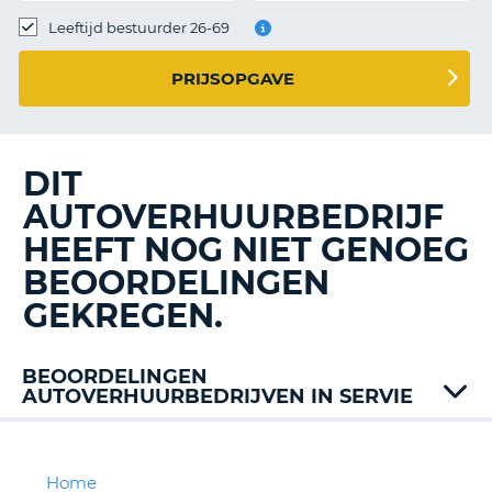
TO
Leeftijd bestuurder 26-69
N
PRIJSOPGAVE
S
DIT
AUTOVERHUURBEDRIJF
HEEFT NOG NIET GENOEG
BEOORDELINGEN
GEKREGEN.
BEOORDELINGEN
AUTOVERHUURBEDRIJVEN IN SERVIE
Alamo
Auto
Union
Home
T