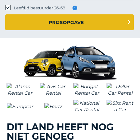
TO
Leeftijd bestuurder 26-69
N
PRIJSOPGAVE
S
DIT LAND HEEFT NOG
NIET GENOEG
T