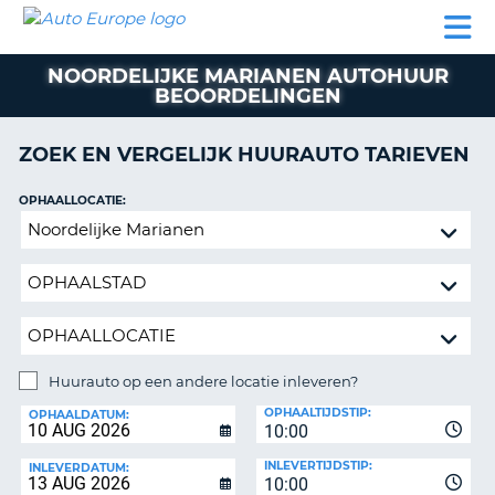
AUTO
AUTO
AUTO
CAMPER
PARTNER
HULP
EUROPE
HUREN
HUREN
HUREN
NOORDELIJKE MARIANEN AUTOHUUR
N
CAMPER
BEOORDELINGEN
NT
HUREN
PARTNER
ZOEK EN VERGELIJK HUURAUTO TARIEVEN
R
HULP
OPHAALLOCATIE:
NG
MIJN
Huurauto
ACCOUNT
op
BEHEER
een
MIJN
andere
BOEKING
locatie
inleveren?
NEDERLAND
Huurauto op een andere locatie inleveren?
INLEVERLOCATIE:
OPHAALTIJDSTIP:
OPHAALDATUM:
10:00
INLEVERTIJDSTIP:
INLEVERDATUM:
10:00