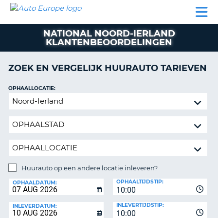
AUTO
AUTO
AUTO
CAMPER
PARTNER
HULP
EUROPE
HUREN
HUREN
HUREN
NATIONAL NOORD-IERLAND
N
CAMPER
KLANTENBEOORDELINGEN
NT
HUREN
PARTNER
ZOEK EN VERGELIJK HUURAUTO TARIEVEN
R
HULP
OPHAALLOCATIE:
NG
MIJN
Huurauto
ACCOUNT
op
BEHEER
een
MIJN
andere
BOEKING
locatie
inleveren?
NEDERLAND
Huurauto op een andere locatie inleveren?
INLEVERLOCATIE:
OPHAALTIJDSTIP:
OPHAALDATUM:
10:00
INLEVERTIJDSTIP:
INLEVERDATUM:
10:00