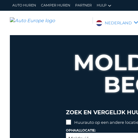
AUTO HUREN
CAMPER HUREN
PARTNER
HULP
AUTO
NEDERLAND
EUROPE
AUTO
HUREN
MOLD
CAMPER
HUREN
BE
PARTNER
HULP
MIJN
BEHEER
ACCOUNT
MIJN
BOEKING
ZOEK EN VERGELIJK HU
NEDERLAND
Huurauto op een andere locatie
OPHAALLOCATIE: