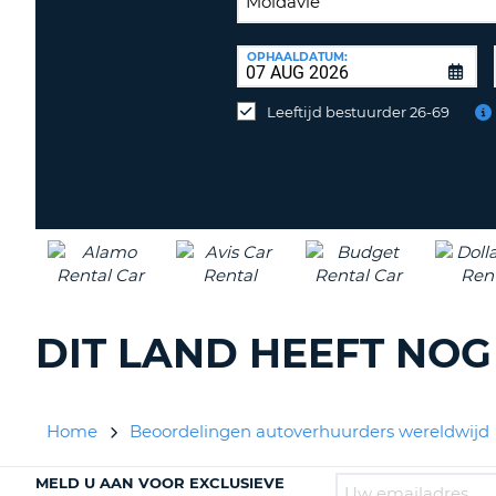
INLEVERLOCATIE:
OPHAALDATUM:
Huurauto
op
Leeftijd bestuurder 26-69
een
andere
locatie
inleveren?
DIT LAND HEEFT NO
Home
Beoordelingen autoverhuurders wereldwijd
MELD U AAN VOOR EXCLUSIEVE