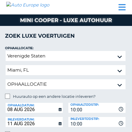
AUTO
AUTO
AUTO
CAMPER
PARTNER
HULP
EUROPE
HUREN
HUREN
HUREN
MINI COOPER - LUXE AUTOHUUR
N
CAMPER
NT
HUREN
ZOEK LUXE VOERTUIGEN
PARTNER
R
HULP
OPHAALLOCATIE:
NG
Huurauto
MIJN
op
ACCOUNT
een
BEHEER
andere
MIJN
locatie
BOEKING
inleveren?
NEDERLAND
Huurauto op een andere locatie inleveren?
INLEVERLOCATIE:
OPHAALTIJDSTIP:
OPHAALDATUM:
10:00
INLEVERTIJDSTIP:
INLEVERDATUM:
10:00