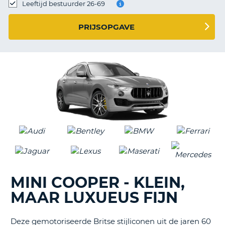
TO
Leeftijd bestuurder 26-69
N
PRIJSOPGAVE
S
MINI COOPER - KLEIN,
MAAR LUXUEUS FIJN
Deze gemotoriseerde Britse stijliconen uit de jaren 60
T