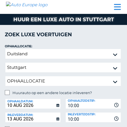
AUTO
AUTO
AUTO
CAMPER
PARTNER
HULP
EUROPE
HUREN
HUREN
HUREN
HUUR EEN LUXE AUTO IN STUTTGART
N
CAMPER
NT
HUREN
ZOEK LUXE VOERTUIGEN
PARTNER
R
HULP
OPHAALLOCATIE:
NG
Huurauto
MIJN
op
ACCOUNT
een
BEHEER
andere
MIJN
locatie
BOEKING
inleveren?
NEDERLAND
Huurauto op een andere locatie inleveren?
INLEVERLOCATIE:
OPHAALTIJDSTIP:
OPHAALDATUM:
10:00
INLEVERTIJDSTIP:
INLEVERDATUM:
10:00