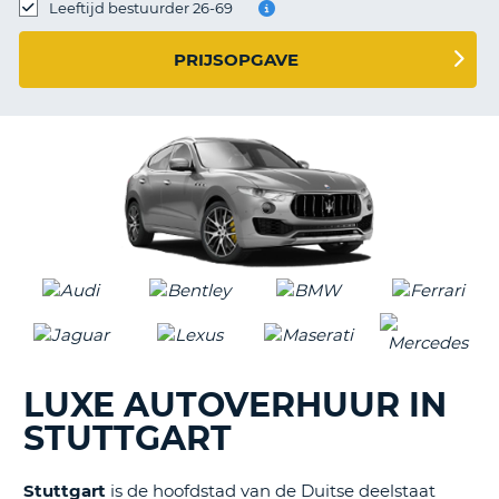
TO
Leeftijd bestuurder 26-69
N
PRIJSOPGAVE
S
LUXE AUTOVERHUUR IN
STUTTGART
Stuttgart
is de hoofdstad van de Duitse deelstaat
T