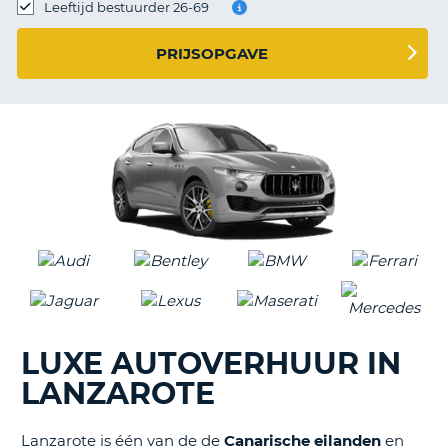
TO
Leeftijd bestuurder 26-69
N
PRIJSOPGAVE
S
LUXE AUTOVERHUUR IN
LANZAROTE
Lanzarote is één van de de
Canarische eilanden
en
T