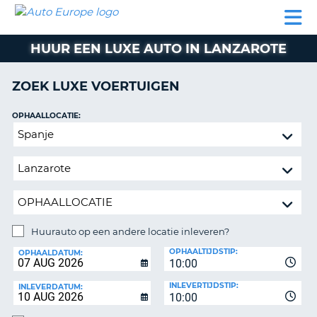
AUTO
AUTO
AUTO
CAMPER
PARTNER
HULP
EUROPE
HUREN
HUREN
HUREN
HUUR EEN LUXE AUTO IN LANZAROTE
N
CAMPER
NT
HUREN
ZOEK LUXE VOERTUIGEN
PARTNER
R
HULP
OPHAALLOCATIE:
NG
Huurauto
MIJN
op
ACCOUNT
een
BEHEER
andere
MIJN
locatie
BOEKING
inleveren?
NEDERLAND
Huurauto op een andere locatie inleveren?
INLEVERLOCATIE:
OPHAALTIJDSTIP:
OPHAALDATUM:
10:00
INLEVERTIJDSTIP:
INLEVERDATUM:
10:00