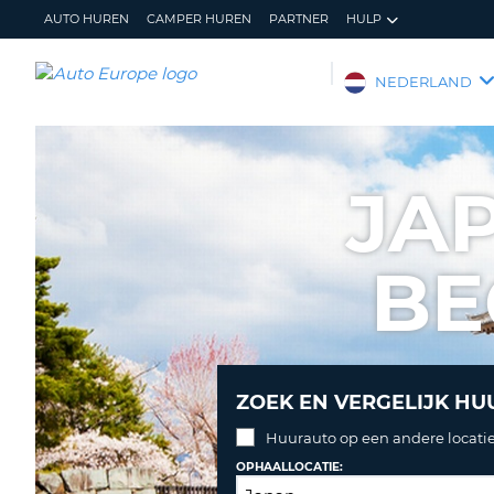
AUTO HUREN
CAMPER HUREN
PARTNER
HULP
AUTO
NEDERLAND
EUROPE
AUTO
HUREN
JA
CAMPER
HUREN
BE
PARTNER
HULP
MIJN
BEHEER
ACCOUNT
MIJN
BOEKING
ZOEK EN VERGELIJK HU
NEDERLAND
Huurauto op een andere locatie
OPHAALLOCATIE: