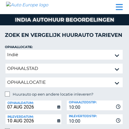
AUTO
AUTO
AUTO
CAMPER
PARTNER
HULP
EUROPE
HUREN
HUREN
HUREN
INDIA AUTOHUUR BEOORDELINGEN
N
CAMPER
NT
HUREN
ZOEK EN VERGELIJK HUURAUTO TARIEVEN
PARTNER
R
HULP
OPHAALLOCATIE:
NG
Huurauto
MIJN
op
ACCOUNT
een
BEHEER
andere
MIJN
locatie
BOEKING
inleveren?
NEDERLAND
Huurauto op een andere locatie inleveren?
INLEVERLOCATIE:
OPHAALTIJDSTIP:
OPHAALDATUM:
10:00
INLEVERTIJDSTIP:
INLEVERDATUM:
10:00