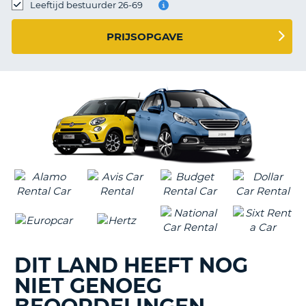
TO
Leeftijd bestuurder 26-69
N
PRIJSOPGAVE
S
DIT LAND HEEFT NOG
NIET GENOEG
T