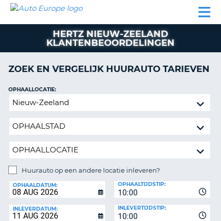
AUTO
AUTO
AUTO
CAMPER
PARTNER
HULP
EUROPE
HUREN
HUREN
HUREN
HERTZ NIEUW-ZEELAND
N
CAMPER
KLANTENBEOORDELINGEN
NT
HUREN
PARTNER
ZOEK EN VERGELIJK HUURAUTO TARIEVEN
R
HULP
OPHAALLOCATIE:
NG
MIJN
Huurauto
ACCOUNT
op
BEHEER
een
MIJN
andere
BOEKING
locatie
inleveren?
NEDERLAND
Huurauto op een andere locatie inleveren?
INLEVERLOCATIE:
OPHAALTIJDSTIP:
OPHAALDATUM:
10:00
INLEVERTIJDSTIP:
INLEVERDATUM:
10:00