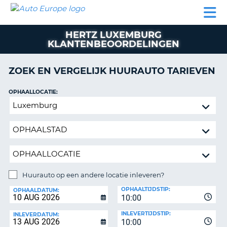
AUTO
AUTO
AUTO
CAMPER
PARTNER
HULP
EUROPE
HUREN
HUREN
HUREN
HERTZ LUXEMBURG
N
CAMPER
KLANTENBEOORDELINGEN
NT
HUREN
PARTNER
ZOEK EN VERGELIJK HUURAUTO TARIEVEN
R
HULP
OPHAALLOCATIE:
NG
MIJN
Huurauto
ACCOUNT
op
BEHEER
een
MIJN
andere
BOEKING
locatie
inleveren?
NEDERLAND
Huurauto op een andere locatie inleveren?
INLEVERLOCATIE:
OPHAALTIJDSTIP:
OPHAALDATUM:
10:00
INLEVERTIJDSTIP:
INLEVERDATUM:
10:00