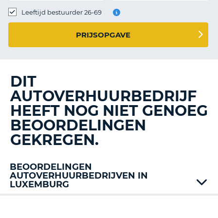
TO
Leeftijd bestuurder 26-69
N
PRIJSOPGAVE
S
DIT
AUTOVERHUURBEDRIJF
HEEFT NOG NIET GENOEG
BEOORDELINGEN
GEKREGEN.
BEOORDELINGEN
AUTOVERHUURBEDRIJVEN IN
LUXEMBURG
Alamo
Avis
T