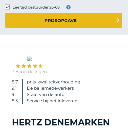
TO
Leeftijd bestuurder 26-69
N
PRIJSOPGAVE
S
August
18
7 Beoordelingen
8.7
prijs-kwaliteitverhouding
Vlug
9.1
De baliemedewerkers
veilig
9
Staat van de auto
en
8.3
Service bij het inleveren
voordelig!
HERTZ DENEMARKEN
T