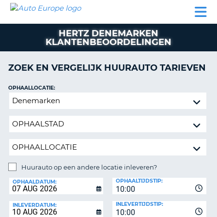
AUTO
AUTO
AUTO
CAMPER
PARTNER
HULP
EUROPE
HUREN
HUREN
HUREN
HERTZ DENEMARKEN
N
CAMPER
KLANTENBEOORDELINGEN
NT
HUREN
PARTNER
ZOEK EN VERGELIJK HUURAUTO TARIEVEN
R
HULP
OPHAALLOCATIE:
NG
MIJN
Huurauto
ACCOUNT
op
BEHEER
een
MIJN
andere
BOEKING
locatie
inleveren?
NEDERLAND
Huurauto op een andere locatie inleveren?
INLEVERLOCATIE:
OPHAALTIJDSTIP:
OPHAALDATUM:
10:00
INLEVERTIJDSTIP:
INLEVERDATUM:
10:00