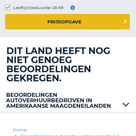
TO
Leeftijd bestuurder 26-69
N
PRIJSOPGAVE
S
DIT LAND HEEFT NOG
NIET GENOEG
BEOORDELINGEN
GEKREGEN.
BEOORDELINGEN
AUTOVERHUURBEDRIJVEN IN
AMERIKAANSE MAAGDENEILANDEN
Budget
Home
T