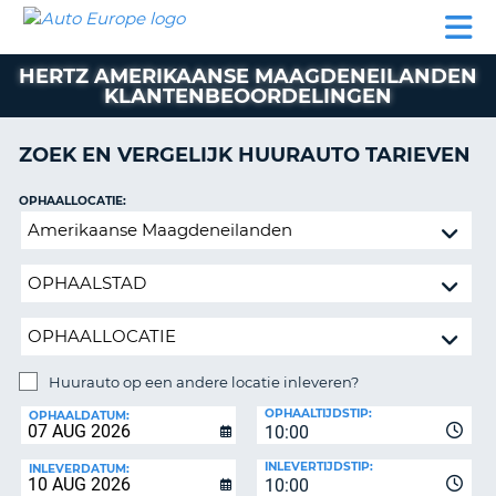
AUTO
AUTO
AUTO
CAMPER
PARTNER
HULP
EUROPE
HUREN
HUREN
HUREN
HERTZ AMERIKAANSE MAAGDENEILANDEN
N
CAMPER
KLANTENBEOORDELINGEN
NT
HUREN
PARTNER
ZOEK EN VERGELIJK HUURAUTO TARIEVEN
R
HULP
OPHAALLOCATIE:
NG
MIJN
Huurauto
ACCOUNT
op
BEHEER
een
MIJN
andere
BOEKING
locatie
inleveren?
NEDERLAND
Huurauto op een andere locatie inleveren?
INLEVERLOCATIE:
OPHAALTIJDSTIP:
OPHAALDATUM:
10:00
INLEVERTIJDSTIP:
INLEVERDATUM:
10:00