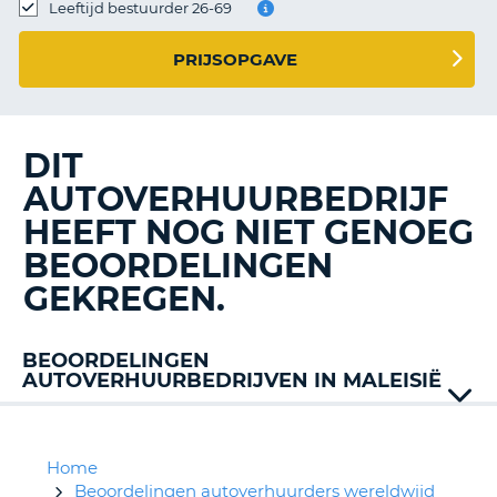
TO
Leeftijd bestuurder 26-69
N
PRIJSOPGAVE
S
DIT
AUTOVERHUURBEDRIJF
HEEFT NOG NIET GENOEG
BEOORDELINGEN
GEKREGEN.
BEOORDELINGEN
AUTOVERHUURBEDRIJVEN IN MALEISIË
Avis
Europcar
Home
Beoordelingen autoverhuurders wereldwijd
T