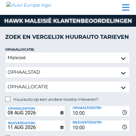
AUTO
AUTO
AUTO
CAMPER
PARTNER
HULP
EUROPE
HUREN
HUREN
HUREN
HAWK MALEISIË KLANTENBEOORDELINGEN
N
CAMPER
NT
HUREN
ZOEK EN VERGELIJK HUURAUTO TARIEVEN
PARTNER
R
HULP
OPHAALLOCATIE:
NG
Huurauto
MIJN
op
ACCOUNT
een
BEHEER
andere
MIJN
locatie
BOEKING
inleveren?
NEDERLAND
Huurauto op een andere locatie inleveren?
INLEVERLOCATIE:
OPHAALTIJDSTIP:
OPHAALDATUM:
10:00
INLEVERTIJDSTIP:
INLEVERDATUM:
10:00