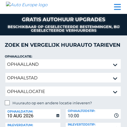
AUTO
AUTO
AUTO
CAMPER
PARTNER
HULP
EUROPE
HUREN
HUREN
HUREN
GRATIS AUTOHUUR UPGRADES
N
CAMPER
NT
HUREN
BESCHIKBAAR OP GESELECTEERDE BESTEMMINGEN, BIJ
GESELECTEERDE VERHUURDERS
PARTNER
R
ZOEK EN VERGELIJK HUURAUTO TARIEVEN
HULP
NG
MIJN
OPHAALLOCATIE:
ACCOUNT
Huurauto
op
BEHEER
een
MIJN
andere
BOEKING
locatie
NEDERLAND
inleveren?
Huurauto op een andere locatie inleveren?
INLEVERLOCATIE:
OPHAALTIJDSTIP:
OPHAALDATUM:
10:00
INLEVERTIJDSTIP:
INLEVERDATUM: