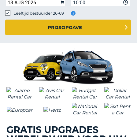
TO
10:00
N
Leeftijd bestuurder 26-69
PRIJSOPGAVE
S
GRATIS UPGRADES
T