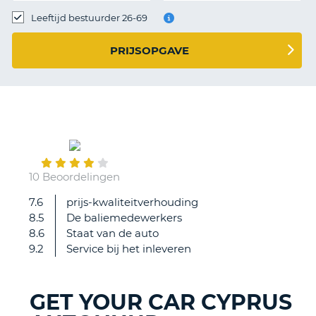
TO
Leeftijd bestuurder 26-69
N
PRIJSOPGAVE
S
June
27
10 Beoordelingen
7.6
prijs-kwaliteitverhouding
We
8.5
De baliemedewerkers
appreciated
8.6
Staat van de auto
being
9.2
Service bij het inleveren
available
in
the
GET YOUR CAR CYPRUS
middle
T