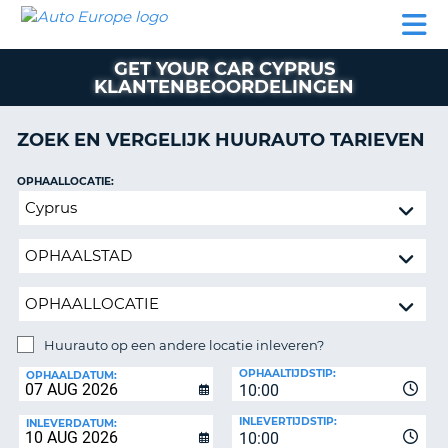
AUTO
AUTO
AUTO
CAMPER
PARTNER
HULP
EUROPE
HUREN
HUREN
HUREN
GET YOUR CAR CYPRUS
N
CAMPER
KLANTENBEOORDELINGEN
NT
HUREN
PARTNER
ZOEK EN VERGELIJK HUURAUTO TARIEVEN
R
HULP
OPHAALLOCATIE:
NG
MIJN
Huurauto
ACCOUNT
op
BEHEER
een
MIJN
andere
BOEKING
locatie
inleveren?
NEDERLAND
Huurauto op een andere locatie inleveren?
INLEVERLOCATIE:
OPHAALTIJDSTIP:
OPHAALDATUM:
10:00
INLEVERTIJDSTIP:
INLEVERDATUM:
10:00