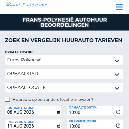
AUTO
AUTO
AUTO
CAMPER
PARTNER
HULP
EUROPE
HUREN
HUREN
HUREN
FRANS-POLYNESIË AUTOHUUR
N
CAMPER
BEOORDELINGEN
NT
HUREN
PARTNER
ZOEK EN VERGELIJK HUURAUTO TARIEVEN
R
HULP
OPHAALLOCATIE:
NG
MIJN
Huurauto
ACCOUNT
op
BEHEER
een
MIJN
andere
BOEKING
locatie
inleveren?
NEDERLAND
Huurauto op een andere locatie inleveren?
INLEVERLOCATIE:
OPHAALTIJDSTIP:
OPHAALDATUM:
10:00
INLEVERTIJDSTIP:
INLEVERDATUM:
10:00