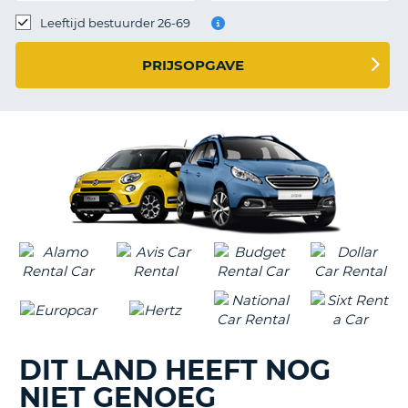
TO
Leeftijd bestuurder 26-69
N
PRIJSOPGAVE
S
DIT LAND HEEFT NOG
NIET GENOEG
T