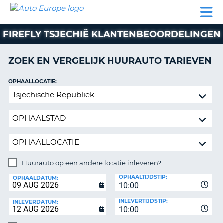
AUTO
AUTO
AUTO
CAMPER
PARTNER
HULP
EUROPE
HUREN
HUREN
HUREN
FIREFLY TSJECHIË KLANTENBEOORDELINGEN
N
CAMPER
NT
HUREN
ZOEK EN VERGELIJK HUURAUTO TARIEVEN
PARTNER
R
HULP
OPHAALLOCATIE:
NG
Huurauto
MIJN
op
ACCOUNT
een
BEHEER
andere
MIJN
locatie
BOEKING
inleveren?
NEDERLAND
Huurauto op een andere locatie inleveren?
INLEVERLOCATIE:
OPHAALTIJDSTIP:
OPHAALDATUM:
10:00
INLEVERTIJDSTIP:
INLEVERDATUM:
10:00