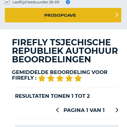
TO
Leeftijd bestuurder 26-69
N
PRIJSOPGAVE
S
FIREFLY TSJECHISCHE
REPUBLIEK AUTOHUUR
BEOORDELINGEN
GEMIDDELDE BEOORDELING VOOR
FIREFLY :
RESULTATEN TONEN 1 TOT 2
PAGINA 1 VAN 1
T