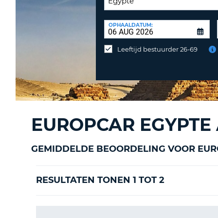
INLEVERLOCATIE:
OPHAALDATUM:
Huurauto
op
Leeftijd bestuurder 26-69
een
andere
locatie
inleveren?
EUROPCAR EGYPTE
GEMIDDELDE BEOORDELING VOOR EUR
RESULTATEN TONEN 1 TOT 2