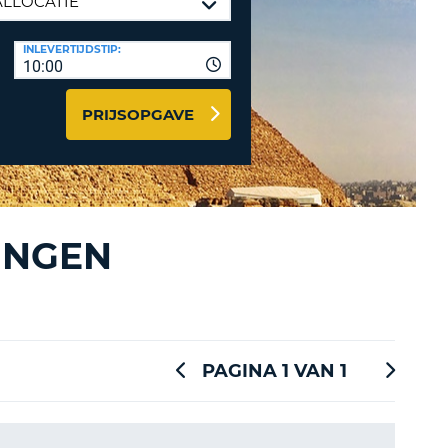
LETTER
UREAUS & AFFILIATES
INLEVERTIJDSTIP:
INSTE
TWOORD
10:00
EN
IER INLOGGEN
LANDS
PRIJSOPGAVE
L
INSTE
INGEN
ER
INSTE
AL
PAGINA 1 VAN 1