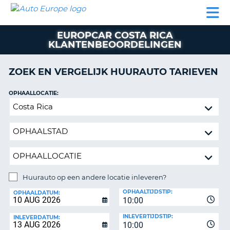
AUTO
AUTO
AUTO
CAMPER
PARTNER
HULP
EUROPE
HUREN
HUREN
HUREN
EUROPCAR COSTA RICA
N
CAMPER
KLANTENBEOORDELINGEN
NT
HUREN
PARTNER
ZOEK EN VERGELIJK HUURAUTO TARIEVEN
R
HULP
OPHAALLOCATIE:
NG
MIJN
Huurauto
ACCOUNT
op
BEHEER
een
MIJN
andere
BOEKING
locatie
inleveren?
NEDERLAND
Huurauto op een andere locatie inleveren?
INLEVERLOCATIE:
OPHAALTIJDSTIP:
OPHAALDATUM:
10:00
INLEVERTIJDSTIP:
INLEVERDATUM:
10:00