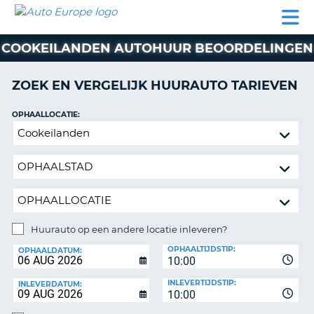
AUTO
AUTO
AUTO
CAMPER
PARTNER
HULP
EUROPE
HUREN
HUREN
HUREN
COOKEILANDEN AUTOHUUR BEOORDELINGEN
N
CAMPER
NT
HUREN
ZOEK EN VERGELIJK HUURAUTO TARIEVEN
PARTNER
R
HULP
OPHAALLOCATIE:
NG
Huurauto
MIJN
op
ACCOUNT
een
BEHEER
andere
MIJN
locatie
BOEKING
inleveren?
NEDERLAND
Huurauto op een andere locatie inleveren?
INLEVERLOCATIE:
OPHAALTIJDSTIP:
OPHAALDATUM:
10:00
INLEVERTIJDSTIP:
INLEVERDATUM:
10:00