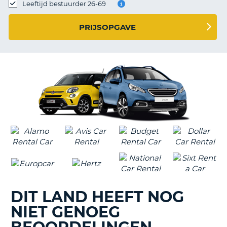
TO
Leeftijd bestuurder 26-69
N
PRIJSOPGAVE
S
DIT LAND HEEFT NOG
NIET GENOEG
T