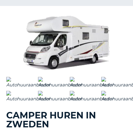
TO
N
S
CAMPER HUREN IN
ZWEDEN
T