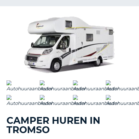
TO
N
S
CAMPER HUREN IN
TROMSO
T