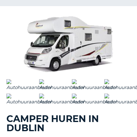
TO
N
S
CAMPER HUREN IN
DUBLIN
T