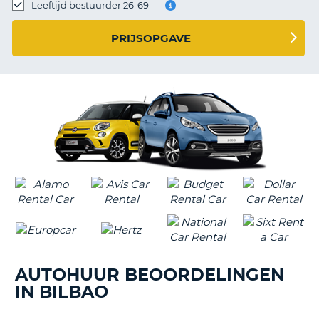
TO
Leeftijd bestuurder 26-69
N
PRIJSOPGAVE
S
AUTOHUUR BEOORDELINGEN
IN BILBAO
T