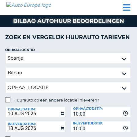
AUTO
AUTO
AUTO
CAMPER
PARTNER
HULP
EUROPE
HUREN
HUREN
HUREN
BILBAO AUTOHUUR BEOORDELINGEN
N
CAMPER
NT
HUREN
ZOEK EN VERGELIJK HUURAUTO TARIEVEN
PARTNER
R
HULP
OPHAALLOCATIE:
NG
Huurauto
MIJN
op
ACCOUNT
een
BEHEER
andere
MIJN
locatie
BOEKING
inleveren?
NEDERLAND
Huurauto op een andere locatie inleveren?
INLEVERLOCATIE:
OPHAALTIJDSTIP:
OPHAALDATUM:
10:00
INLEVERTIJDSTIP:
INLEVERDATUM:
10:00