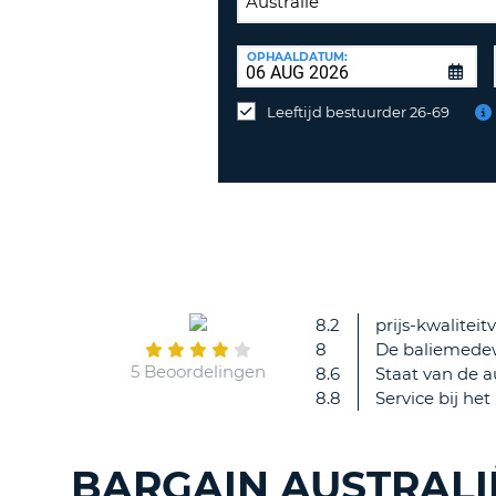
INLEVERLOCATIE:
OPHAALDATUM:
Huurauto
op
Leeftijd bestuurder 26-69
een
andere
locatie
inleveren?
8.2
prijs-kwalitei
8
De baliemede
5 Beoordelingen
8.6
Staat van de a
8.8
Service bij het
BARGAIN AUSTRAL