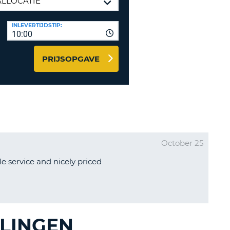
LETTER
UREAUS & AFFILIATES
INLEVERTIJDSTIP:
INSTE
TWOORD
10:00
EN
IER INLOGGEN
LANDS
PRIJSOPGAVE
L
INSTE
ER
October 25
INSTE
le service and nicely priced
AL
LINGEN