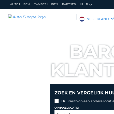
AUTO HUREN
CAMPER HUREN
PARTNER
HULP
AUTO
NEDERLAND
EUROPE
AUTO
HUREN
BAR
CAMPER
HUREN
KLAN
PARTNER
HULP
MIJN
BEHEER
ACCOUNT
MIJN
BOEKING
ZOEK EN VERGELIJK HU
NEDERLAND
Huurauto op een andere locatie
OPHAALLOCATIE: