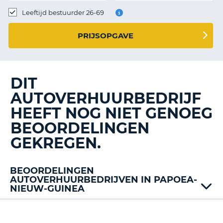
TO
Leeftijd bestuurder 26-69
N
PRIJSOPGAVE
S
DIT
AUTOVERHUURBEDRIJF
HEEFT NOG NIET GENOEG
BEOORDELINGEN
GEKREGEN.
BEOORDELINGEN
AUTOVERHUURBEDRIJVEN IN PAPOEA-
NIEUW-GUINEA
T