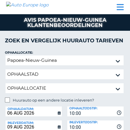
AUTO
AUTO
AUTO
CAMPER
PARTNER
HULP
EUROPE
HUREN
HUREN
HUREN
AVIS PAPOEA-NIEUW-GUINEA
N
CAMPER
KLANTENBEOORDELINGEN
NT
HUREN
PARTNER
ZOEK EN VERGELIJK HUURAUTO TARIEVEN
R
HULP
OPHAALLOCATIE:
NG
MIJN
Huurauto
ACCOUNT
op
BEHEER
een
MIJN
andere
BOEKING
locatie
inleveren?
NEDERLAND
Huurauto op een andere locatie inleveren?
INLEVERLOCATIE:
OPHAALTIJDSTIP:
OPHAALDATUM:
10:00
INLEVERTIJDSTIP:
INLEVERDATUM:
10:00