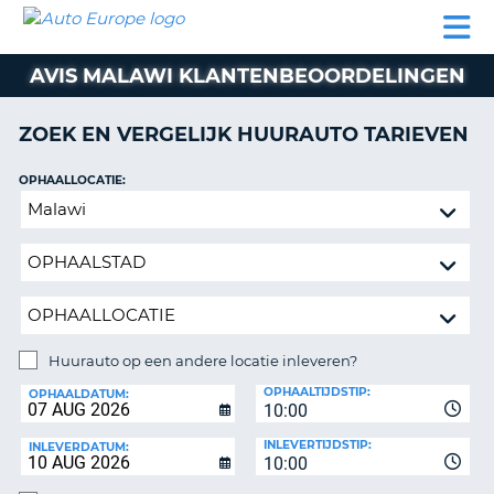
AUTO
AUTO
AUTO
CAMPER
PARTNER
HULP
EUROPE
HUREN
HUREN
HUREN
AVIS MALAWI KLANTENBEOORDELINGEN
N
CAMPER
NT
HUREN
ZOEK EN VERGELIJK HUURAUTO TARIEVEN
PARTNER
R
HULP
OPHAALLOCATIE:
NG
Huurauto
MIJN
op
ACCOUNT
een
BEHEER
andere
MIJN
locatie
BOEKING
inleveren?
NEDERLAND
Huurauto op een andere locatie inleveren?
INLEVERLOCATIE:
OPHAALTIJDSTIP:
OPHAALDATUM:
10:00
INLEVERTIJDSTIP:
INLEVERDATUM:
10:00