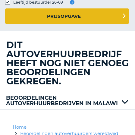
TO
Leeftijd bestuurder 26-69
N
PRIJSOPGAVE
S
DIT
AUTOVERHUURBEDRIJF
HEEFT NOG NIET GENOEG
BEOORDELINGEN
GEKREGEN.
BEOORDELINGEN
AUTOVERHUURBEDRIJVEN IN MALAWI
Home
Beoordelingen autoverhuurders wereldwijd
T