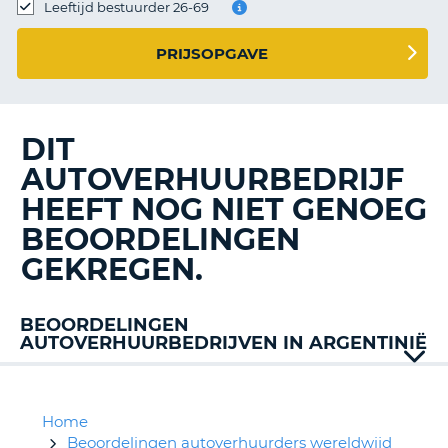
TO
Leeftijd bestuurder 26-69
N
PRIJSOPGAVE
S
DIT
AUTOVERHUURBEDRIJF
HEEFT NOG NIET GENOEG
BEOORDELINGEN
GEKREGEN.
BEOORDELINGEN
AUTOVERHUURBEDRIJVEN IN ARGENTINIË
Alamo
Budget
Europcar
Home
Hertz
Beoordelingen autoverhuurders wereldwijd
T