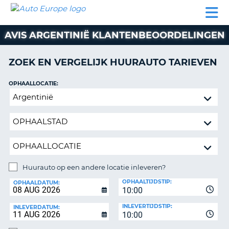
AUTO
AUTO
AUTO
CAMPER
PARTNER
HULP
EUROPE
HUREN
HUREN
HUREN
AVIS ARGENTINIË KLANTENBEOORDELINGEN
N
CAMPER
NT
HUREN
ZOEK EN VERGELIJK HUURAUTO TARIEVEN
PARTNER
R
HULP
OPHAALLOCATIE:
NG
Huurauto
MIJN
op
ACCOUNT
een
BEHEER
andere
MIJN
locatie
BOEKING
inleveren?
NEDERLAND
Huurauto op een andere locatie inleveren?
INLEVERLOCATIE:
OPHAALTIJDSTIP:
OPHAALDATUM:
10:00
INLEVERTIJDSTIP:
INLEVERDATUM:
10:00