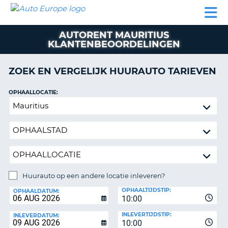
AUTO
AUTO
AUTO
CAMPER
PARTNER
HULP
EUROPE
HUREN
HUREN
HUREN
AUTORENT MAURITIUS
N
CAMPER
KLANTENBEOORDELINGEN
NT
HUREN
PARTNER
ZOEK EN VERGELIJK HUURAUTO TARIEVEN
R
HULP
OPHAALLOCATIE:
NG
MIJN
Huurauto
ACCOUNT
op
BEHEER
een
MIJN
andere
BOEKING
locatie
inleveren?
NEDERLAND
Huurauto op een andere locatie inleveren?
INLEVERLOCATIE:
OPHAALTIJDSTIP:
OPHAALDATUM:
10:00
INLEVERTIJDSTIP:
INLEVERDATUM:
10:00