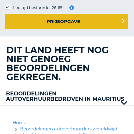
TO
Leeftijd bestuurder 26-69
N
PRIJSOPGAVE
S
DIT LAND HEEFT NOG
NIET GENOEG
BEOORDELINGEN
GEKREGEN.
BEOORDELINGEN
AUTOVERHUURBEDRIJVEN IN MAURITIUS
Europcar
First
Car
Home
Hertz
Beoordelingen autoverhuurders wereldwijd
T