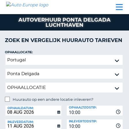
AUTO
AUTO
AUTO
CAMPER
PARTNER
HULP
EUROPE
HUREN
HUREN
HUREN
AUTOVERHUUR PONTA DELGADA
N
CAMPER
LUCHTHAVEN
NT
HUREN
PARTNER
ZOEK EN VERGELIJK HUURAUTO TARIEVEN
R
HULP
OPHAALLOCATIE:
NG
MIJN
Huurauto
ACCOUNT
op
BEHEER
een
MIJN
andere
BOEKING
locatie
inleveren?
NEDERLAND
Huurauto op een andere locatie inleveren?
INLEVERLOCATIE:
OPHAALTIJDSTIP:
OPHAALDATUM:
10:00
INLEVERTIJDSTIP:
INLEVERDATUM:
10:00