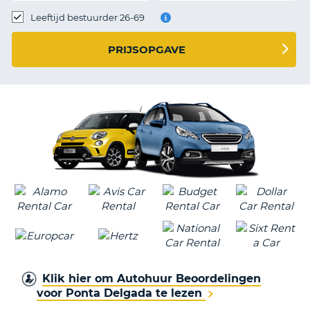
TO
Leeftijd bestuurder 26-69
N
PRIJSOPGAVE
S
Klik hier om Autohuur Beoordelingen
voor Ponta Delgada te lezen
T