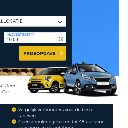
LETTER
UREAUS & AFFILIATES
INSTE
TWOORD
EN
IER INLOGGEN
LANDS
INLEVERTIJDSTIP:
L
10:00
PRIJSOPGAVE
INSTE
ER
INSTE
AL
Vergelijk verhuurders voor de beste
?
tarieven
Geen annuleringskosten tot 48 uur voor
aanvang van de autohuur